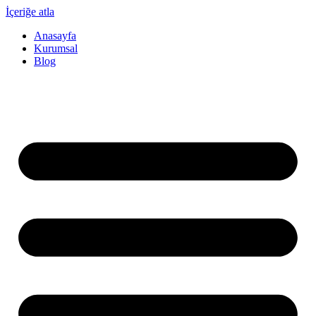
İçeriğe atla
Anasayfa
Kurumsal
Blog