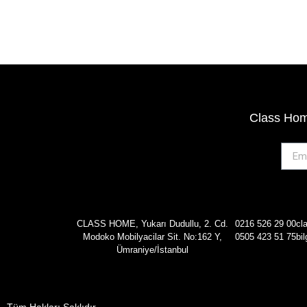
Class Home
CLASS HOME, Yukarı Dudullu, 2. Cd.
0216 526 29 00
cl
Modoko Mobilyacilar Sit. No:162 Y,
0505 423 51 75
bi
Ümraniye/İstanbul