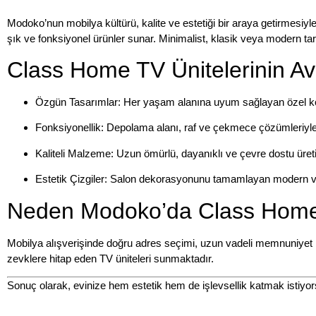
Modoko’nun mobilya kültürü, kalite ve estetiği bir araya getirmesiyle
şık ve fonksiyonel ürünler sunar. Minimalist, klasik veya modern tarz
Class Home TV Ünitelerinin Ava
Özgün Tasarımlar:
Her yaşam alanına uyum sağlayan özel ko
Fonksiyonellik:
Depolama alanı, raf ve çekmece çözümleriyle 
Kaliteli Malzeme:
Uzun ömürlü, dayanıklı ve çevre dostu üreti
Estetik Çizgiler:
Salon dekorasyonunu tamamlayan modern ve 
Neden Modoko’da Class Hom
Mobilya alışverişinde doğru adres seçimi, uzun vadeli memnuniyet 
zevklere hitap eden
TV üniteleri
sunmaktadır.
Sonuç olarak
, evinize hem estetik hem de işlevsellik katmak istiyo