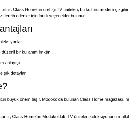
 bilinir. Class Home’un ürettiği
TV üniteleri
, bu kültürü modern çizgile
ı tercih edenler için farklı seçenekler bulunur.
ntajları
leksiyonlar.
düzenli bir kullanım imkânı.
m anlayışı.
şık detaylar.
e?
için büyük önem taşır. Modoko’da bulunan Class Home mağazası, müşte
rsanız,
Class Home’un Modoko’daki TV üniteleri koleksiyonunu
mutlak