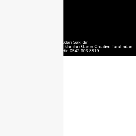
2. Cd. Modoko
Mobilyacilar
Sit. No:162 Y,
Ümraniye/
İstanbul
Tüm Hakları Saklıdır
Web Tasarım | Seo | Google Reklamları Garen Creative Tarafından
Yürütülmektedir. 0542 603 8819