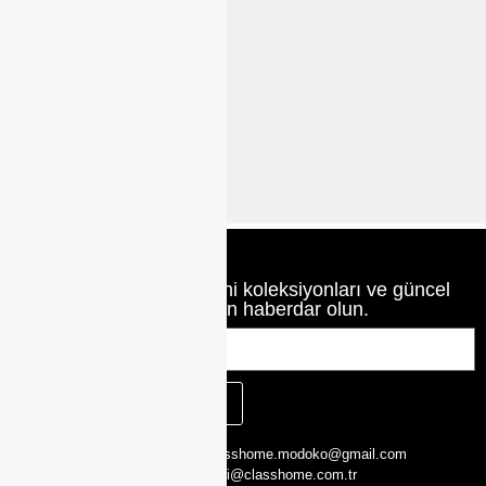
Parçalı
Prada Karyola
Karyola
Class Home’un en yeni koleksiyonları ve güncel
haberlerinden haberdar olun.
KAYIT OL
CLASS HOME,
0216 526 29 00
classhome.modoko@gmail.com
Yukarı Dudullu,
0505 423 51 75
bilgi@classhome.com.tr