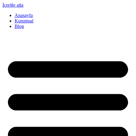
İçeriğe atla
Anasayfa
Kurumsal
Blog