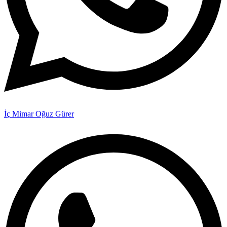
İç Mimar Oğuz Gürer