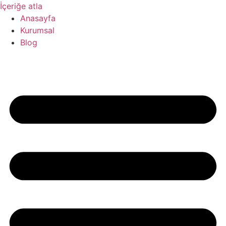
İçeriğe atla
Anasayfa
Kurumsal
Blog