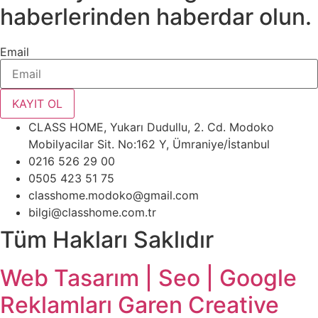
haberlerinden haberdar olun.
Email
KAYIT OL
CLASS HOME, Yukarı Dudullu, 2. Cd. Modoko
Mobilyacilar Sit. No:162 Y, Ümraniye/İstanbul
0216 526 29 00
0505 423 51 75
classhome.modoko@gmail.com
bilgi@classhome.com.tr
Tüm Hakları Saklıdır
Web Tasarım | Seo | Google
Reklamları Garen Creative