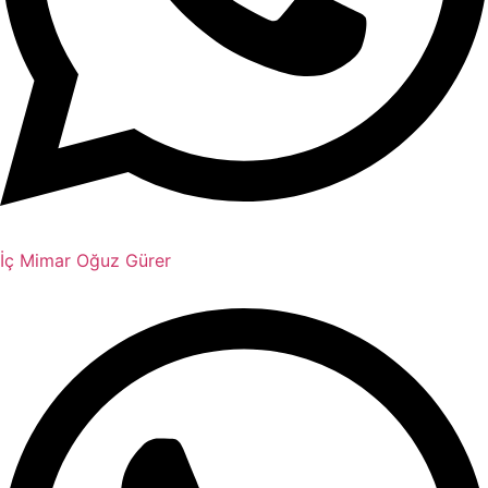
İç Mimar Oğuz Gürer