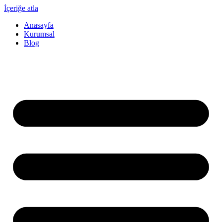
İçeriğe atla
Anasayfa
Kurumsal
Blog