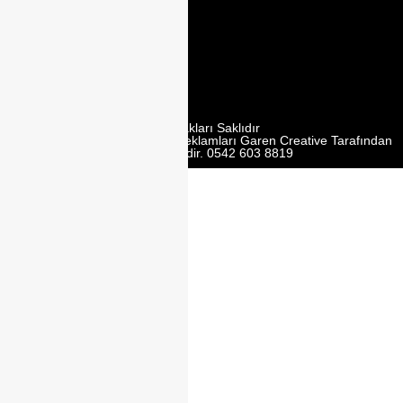
2. Cd. Modoko
Mobilyacilar
Sit. No:162 Y,
Ümraniye/
İstanbul
Tüm Hakları Saklıdır
Web Tasarım | Seo | Google Reklamları Garen Creative Tarafından
Yürütülmektedir. 0542 603 8819