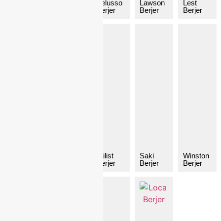
Angie
Daiki
Belusso
Lawson
Lest
Berjer
Berjer
Berjer
Berjer
Berjer
Lucky
Paty
Stilist
Saki
Winston
Berjer
berjer
Berjer
Berjer
Berjer