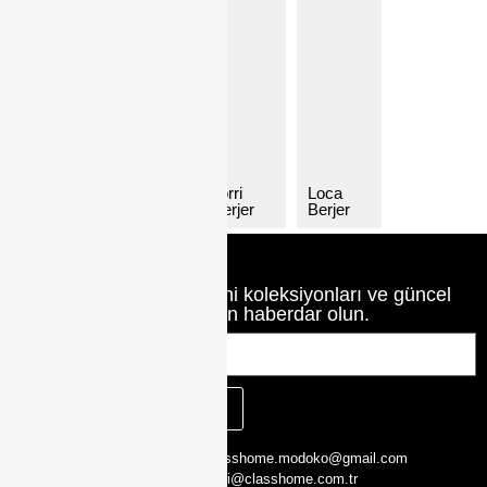
Sally
Tedy
Torri
Loca
Berjer
Berjer
Berjer
Berjer
Class Home’un en yeni koleksiyonları ve güncel
haberlerinden haberdar olun.
KAYIT OL
CLASS HOME,
0216 526 29 00
classhome.modoko@gmail.com
Yukarı Dudullu,
0505 423 51 75
bilgi@classhome.com.tr