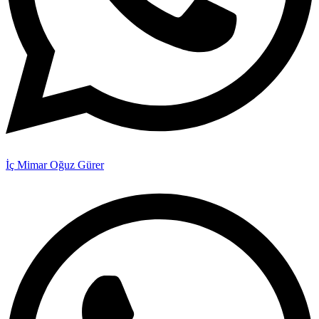
İç Mimar Oğuz Gürer