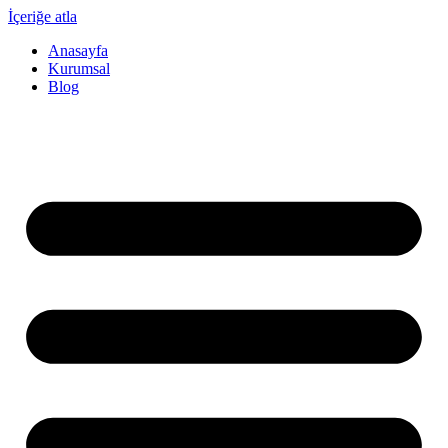
İçeriğe atla
Anasayfa
Kurumsal
Blog